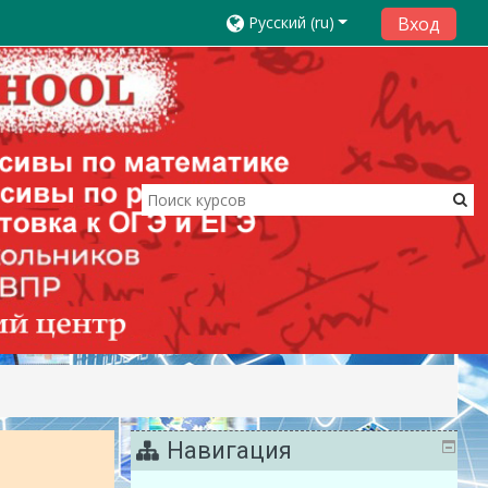
Русский ‎(ru)‎
Вход
Навигация