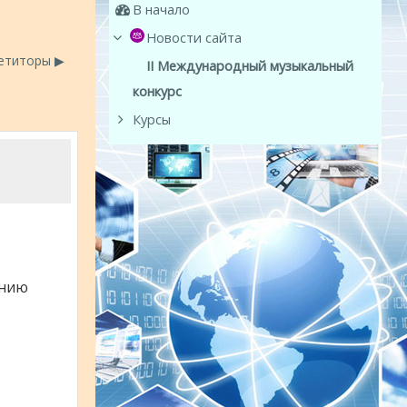
В начало
Новости сайта
етиторы ▶︎
II Международный музыкальный
конкурс
Курсы
ению