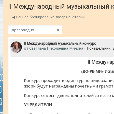
II Международный музыкальный 
◀︎ Раннее бронирование лагеря в Италии!
м отображения
Number of replies: 0
II Международный музыкальный конкурс
от
Светлана Николаевна Минина
-
Понедельник, 2
II Междун
«ДО-РЕ-МИ» Испани
Конкурс проходит в один тур по видеозапися
жюри будут награждены почетными грамота
Конкурс открыт для исполнителей со всего 
УЧРЕДИТЕЛИ