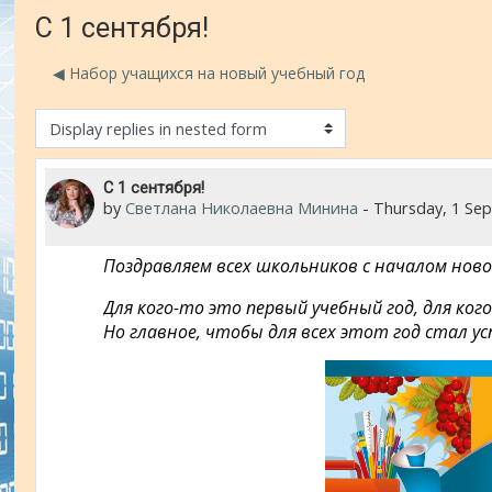
С 1 сентября!
◀︎ Набор учащихся на новый учебный год
isplay mode
Number of replies: 0
С 1 сентября!
by
Светлана Николаевна Минина
-
Thursday, 1 Se
Поздравляем всех школьников с началом новог
Для кого-то это первый учебный год, для кого-
Но главное, чтобы для всех этот год стал у