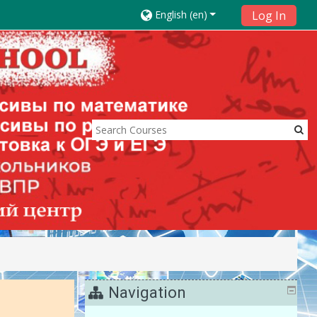
English ‎(en)‎
Log In
Navigation