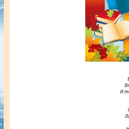
В
И т
Л
Н