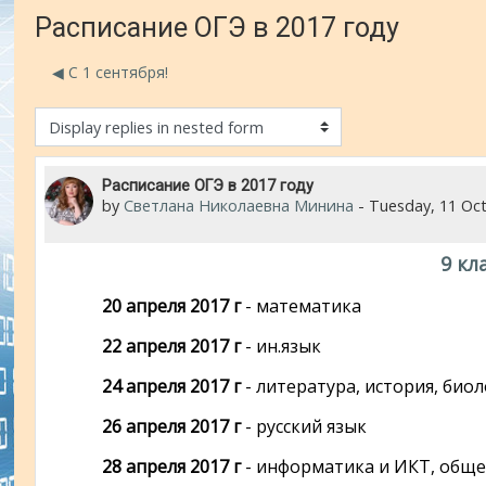
Расписание ОГЭ в 2017 году
◀︎ С 1 сентября!
isplay mode
Number of replies: 0
Расписание ОГЭ в 2017 году
by
Светлана Николаевна Минина
-
Tuesday, 11 Oc
9 кл
20 апреля 2017 г
- математика
22 апреля 2017 г
- ин.язык
24 апреля 2017 г
- литература, история, биол
26 апреля 2017 г
- русский язык
28 апреля 2017 г
- информатика и ИКТ, обще