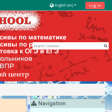
English ‎(en)‎
Log In
Navigation