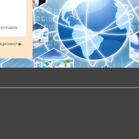
Permalink
ционно! ▶︎