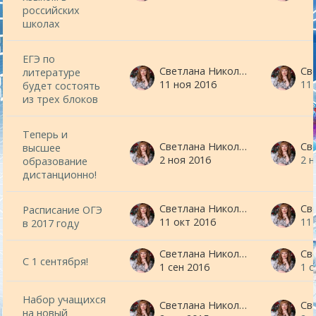
российских
школах
ЕГЭ по
Светлана Николаевна Минина
литературе
11 ноя 2016
11
будет состоять
из трех блоков
Теперь и
Светлана Николаевна Минина
высшее
2 ноя 2016
2 
образование
дистанционно!
Светлана Николаевна Минина
Расписание ОГЭ
11 окт 2016
11
в 2017 году
Светлана Николаевна Минина
С 1 сентября!
1 сен 2016
1 с
Набор учащихся
Светлана Николаевна Минина
на новый