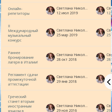
Светлана Николаевна Минина
Онлайн-
12 июл 2019
12
репетиторы
II
Светлана Николаевна Минина
Международный
25 мар 2019
25
музыкальный
конкурс
Раннее
Светлана Николаевна Минина
бронирование
28 окт 2018
28
лагеря в Италии!
Регламент сдачи
Светлана Николаевна Минина
промежуточной
29 янв 2018
29
аттестации
Греческий
станет вторым
Светлана Николаевна Минина
иностранным
29 ноя 2016
29
языком в