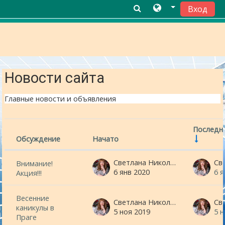
Вход
Перейти к основному содержанию
Новости сайта
Главные новости и объявления
Последн
Обсуждение
Начато
Статус
List of discussions. Showing 13 of 13 di
Светлана Николаевна Минина
Внимание!
6 янв 2020
6 я
Акция!!!
Весенние
Светлана Николаевна Минина
каникулы в
5 ноя 2019
5 
Праге