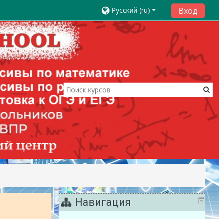
Русский ‎(ru)‎
Вход
Навигация